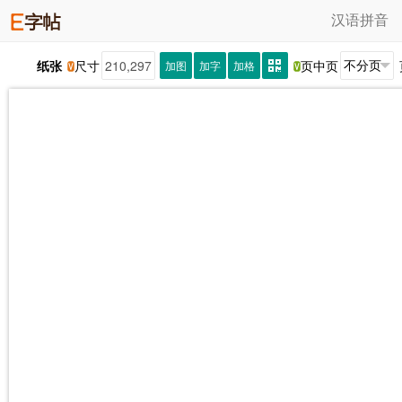
汉语拼音
纸张
尺寸
页中页
加图
加字
加格