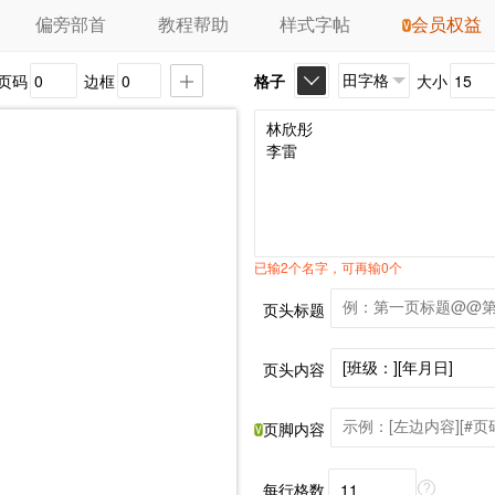
偏旁部首
教程帮助
样式字帖
会员权益
页码
边框
格子
大小
已输2个名字，可再输0个
页头标题
页头内容
页脚内容
每行格数
?