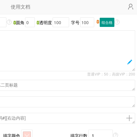
使用文档
圆角
透明度
字号
组合格
?
?
普通VIP：50；高级VIP：200
描字颜色
描字行数
?