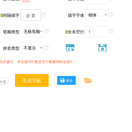
间隔描字
描字字体
设 置
?
?
笔顺类型
全名空行
?
?
拼音类型
?
为不显示，并且描字行数及空行数量同时设置0；
生成字帖
保存
本窗