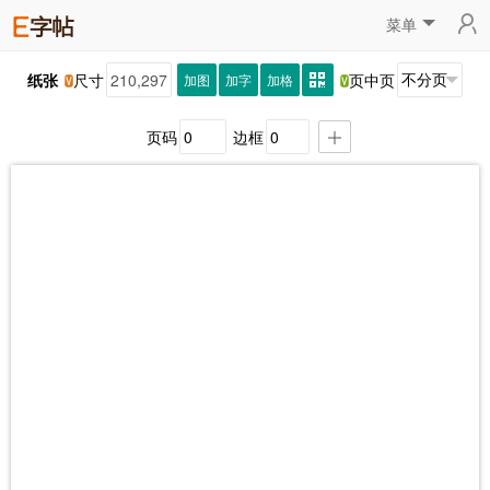
菜单
纸张
尺寸
页中页
加图
加字
加格
页码
边框