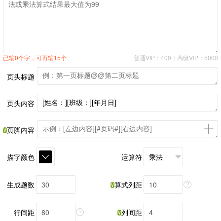
已输0个字，可再输15个
普通VIP：400；高级VIP：5000
页头标题
页头内容
页脚内容
描字颜色
运算符
生成题数
算式列距
?
行间距
列间距
?