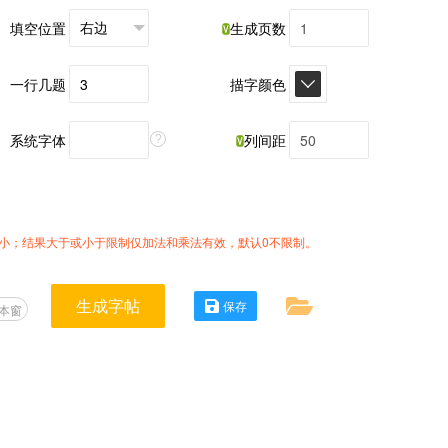
填空位置
生成页数
一行几题
描字颜色
系统字体
列间距
?
小；结果大于或小于限制仅加法和乘法有效，默认0不限制。
生成字帖
保存
本窗