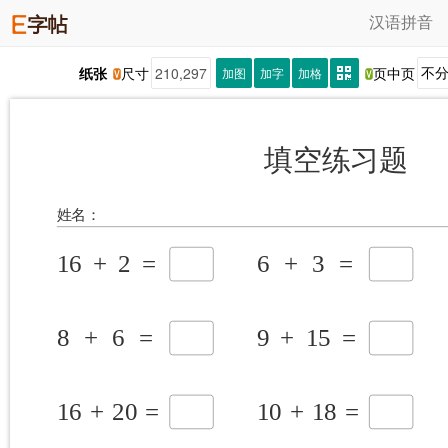
汉语拼音
纸张
尺寸
页中页
加图
加字
加格