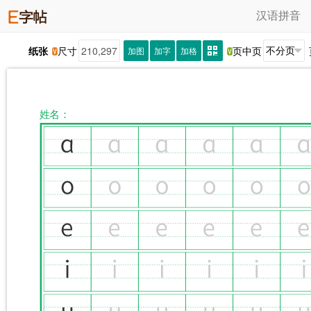
汉语拼音
纸张
尺寸
页中页
加图
加字
加格