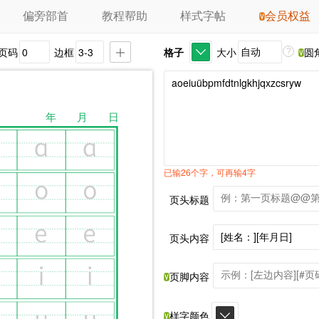
偏旁部首
教程帮助
样式字帖
会员权益
页码
边框
格子
大小
圆
?
已输26个字，可再输4字
页头标题
页头内容
页脚内容
样字颜色