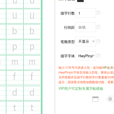
描字行数
?
行间距
?
笔顺类型
?
描字字体
?
输入“□”符号代表插入段，该功能
VIP会员
HwyPinyin字体支持输入韵母、整体认读音
关闭笔顺并且描字行数和空行数量都为0
提示：因游客没有附加图数据功能，需要
VIP用户可定制专属字帖模板