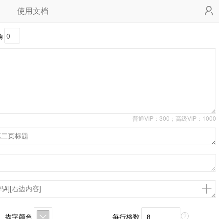
使用文档
角
普通VIP：300；高级VIP：1000
描字颜色
每行格数
?