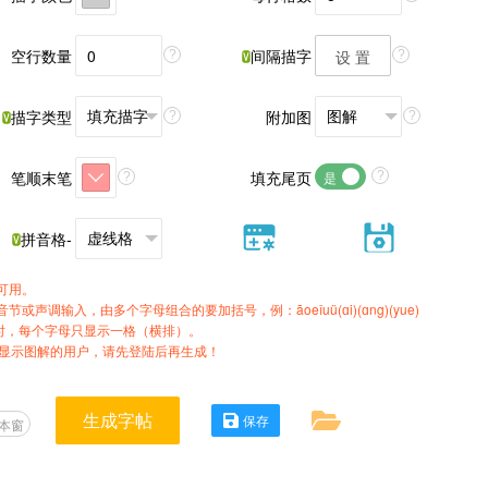
空行数量
间隔描字
设 置
?
?
描字类型
附加图
?
?
笔顺末笔
填充尾页
是
?
?
拼音格-
可用。
节或声调输入，由多个字母组合的要加括号，例：āoeǐuü(ɑi)(ɑng)(yue)
时，每个字母只显示一格（横排）。
显示图解的用户，请先登陆后再生成！
生成字帖
保存
本窗