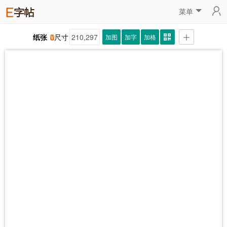
菜单
纸张
尺寸
加图
加字
加格