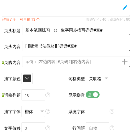
已输 7 个，可再输 13 个
普通VIP：40；高级VIP：80
页头标题
页头内容
页脚内容
描字颜色
词格类型
词格列距
显示拼音
是
?
描字字体
系统字体
?
?
文字偏移
行间距
?
?