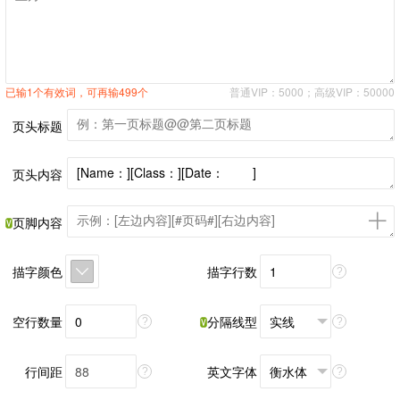
已输1个有效词，可再输499个
普通VIP：5000；高级VIP：50000
页头标题
页头内容
页脚内容
描字颜色
描字行数
?
空行数量
分隔线型
?
?
行间距
英文字体
?
?