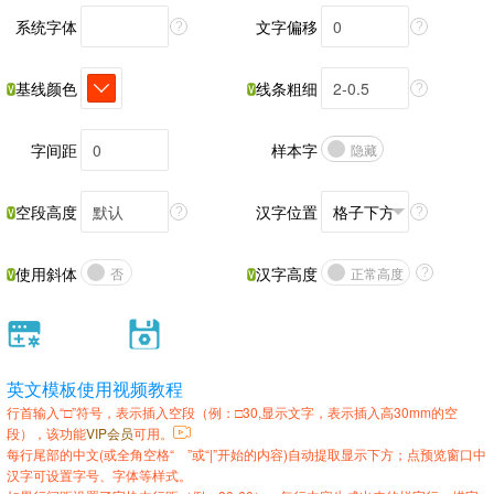
系统字体
文字偏移
?
?
基线颜色
线条粗细
?
字间距
样本字
隐藏
空段高度
汉字位置
?
?
使用斜体
汉字高度
否
正常高度
?
英文模板使用视频教程
行首输入“□”符号，表示插入空段（例：□30,显示文字，表示插入高30mm的空
段），该功能
VIP会员
可用。
每行尾部的中文(或全角空格“ ”或“|”开始的内容)自动提取显示下方；点预览窗口中
汉字可设置字号、字体等样式。