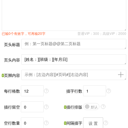
已输0个有效字，可再输20字
普通VIP：300；高级VIP：2000
页头标题
页头内容
页脚内容
每行格数
描字行数
?
?
描行留空
描行排版
默认
?
?
空行数量
间隔描字
设 置
?
?