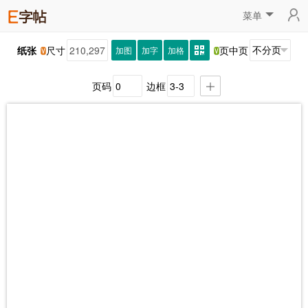
菜单
纸张
尺寸
页中页
加图
加字
加格
页码
边框