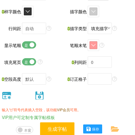
样字颜色
描字颜色
行间距
描字类型
?
?
显示笔顺
笔顺末笔
是
?
填充尾页
列间距
是
?
空段高度
订正格子
?
?
输入“□”符号代表插入空段，该功能
VIP会员
可用。
VIP用户可定制专属字帖模板
生成字帖
保存
本窗